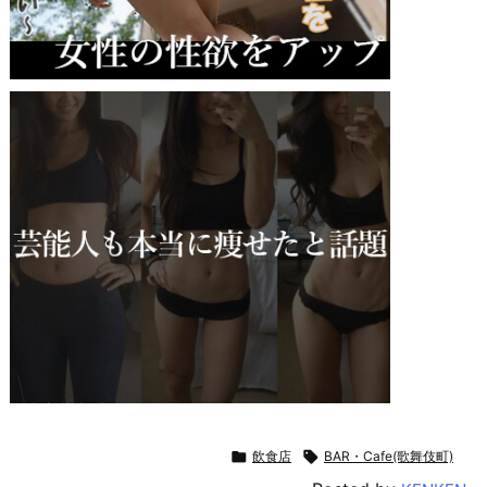

飲食店

BAR・Cafe(歌舞伎町)