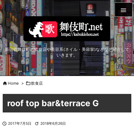

新宿歌舞伎町の飲食店や美容系(ネイル・美容室)などなど紹介して
いきます。

Home
>

飲食店
roof top bar&terrace G

2017年7月5日

2018年6月26日