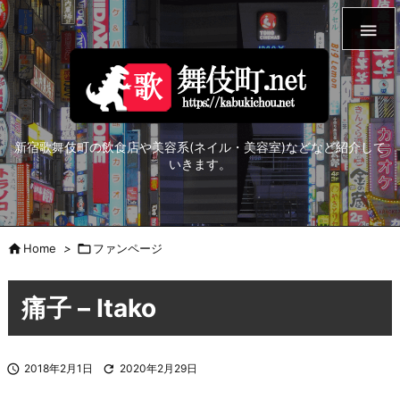

新宿歌舞伎町の飲食店や美容系(ネイル・美容室)などなど紹介して
いきます。

Home
>

ファンページ
痛子 – Itako

2018年2月1日

2020年2月29日