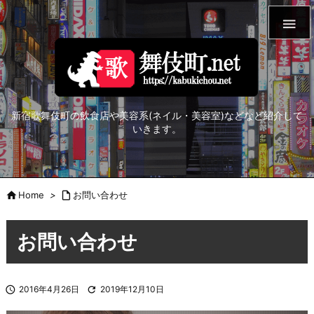

新宿歌舞伎町の飲食店や美容系(ネイル・美容室)などなど紹介して
いきます。

Home
>

お問い合わせ
お問い合わせ

2016年4月26日

2019年12月10日