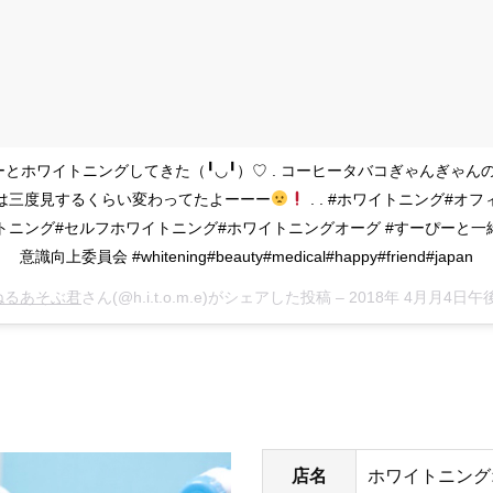
すーとホワイトニングしてきた（╹◡╹）♡ . コーヒータバコぎゃんぎゃん
は三度見するくらい変わってたよーーー
. . #ホワイトニング#オフ
トニング#セルフホワイトニング#ホワイトニングオーグ #すーぴーと一緒
意識向上委員会 #whitening#beauty#medical#happy#friend#japan
ねるあそぶ君
さん(@h.i.t.o.m.e)がシェアした投稿 –
2018年 4月月4日午後4時32分P
店名
ホワイトニング