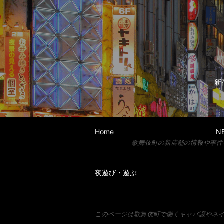
新
Home
N
歌舞伎町の新店舗の情報や事件
夜遊び・遊ぶ
このページは歌舞伎町で働くキャバ譲やネイ