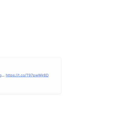
g
…
https://t.co/T97pwWjr8D