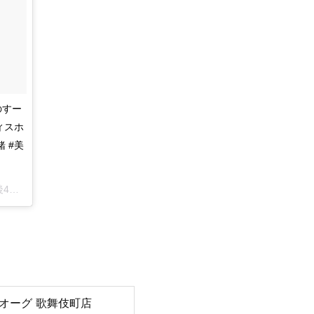
のすー
ィスホ
 #美
DT
オーグ 歌舞伎町店